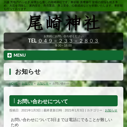
川越,芳地戸のふせぎ,緑豊かな癒しの尾崎神社です。車祈願 護摩修行 皆様の煩悩を焼き浄
め、大厄を消除し、家内安全、商売繁昌、身上安全、心願成就などを祈願いたします。車祈願
も行っております。
お気軽にお問い合わせください
TEL
０４９－２３３－２８０３
9:00 - 18:00
MENU
お知らせ
HOME
»
お知らせ
»
お知らせ
»
お問い合わせについて
お問い合わせについて
投稿日 : 2021年1月3日
最終更新日時 : 2021年1月3日
カテゴリー :
お知らせ
お問い合わせについて3日までは電話にでることが難しい
ため