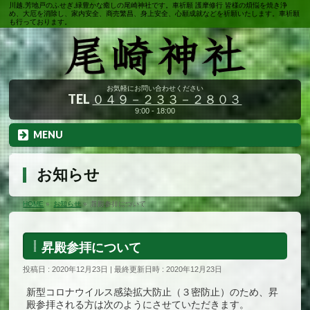
川越,芳地戸のふせぎ,緑豊かな癒しの尾崎神社です。車祈願 護摩修行 皆様の煩悩を焼き浄
め、大厄を消除し、家内安全、商売繁昌、身上安全、心願成就などを祈願いたします。車祈願
も行っております。
お気軽にお問い合わせください
TEL
０４９－２３３－２８０３
9:00 - 18:00
MENU
お知らせ
HOME
»
お知らせ
»
昇殿参拝について
昇殿参拝について
投稿日 : 2020年12月23日
最終更新日時 : 2020年12月23日
新型コロナウイルス感染拡大防止（３密防止）のため、昇
殿参拝される方は次のようにさせていただきます。