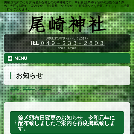
川越,芳地戸のふせぎ,緑豊かな癒しの尾崎神社です。車祈願 護摩修行 皆様の煩悩を焼き浄
め、大厄を消除し、家内安全、商売繁昌、身上安全、心願成就などを祈願いたします。車祈願
も行っております。
お気軽にお問い合わせください
TEL
０４９－２３３－２８０３
9:00 - 18:00
MENU
お知らせ
HOME
»
お知らせ
»
お知らせ
»
釜〆頒布日変更のお知らせ 令和元年に配布致しましたご案内を再度掲載致しま
す。
釜〆頒布日変更のお知らせ 令和元年に
配布致しましたご案内を再度掲載致しま
す。