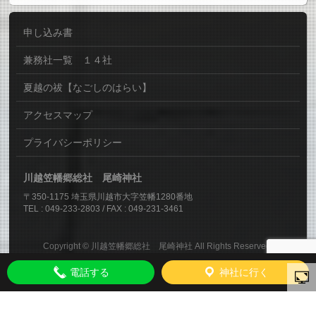
申し込み書
兼務社一覧 １４社
夏越の祓【なごしのはらい】
アクセスマップ
プライバシーポリシー
川越笠幡郷総社 尾崎神社
〒350-1175 埼玉県川越市大字笠幡1280番地
TEL : 049-233-2803 / FAX : 049-231-3461
Copyright ©
川越笠幡郷総社 尾崎神社
All Rights Reserved.
電話する
神社に行く