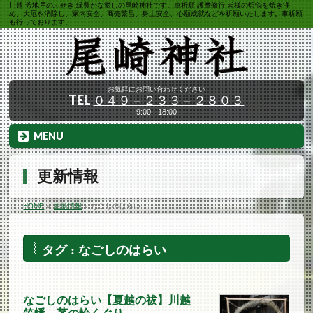
川越,芳地戸のふせぎ,緑豊かな癒しの尾崎神社です。車祈願 護摩修行 皆様の煩悩を焼き浄
め、大厄を消除し、家内安全、商売繁昌、身上安全、心願成就などを祈願いたします。車祈願
も行っております。
お気軽にお問い合わせください
TEL
０４９－２３３－２８０３
9:00 - 18:00
MENU
更新情報
HOME
»
更新情報
»
なごしのはらい
タグ : なごしのはらい
なごしのはらい【夏越の祓】川越