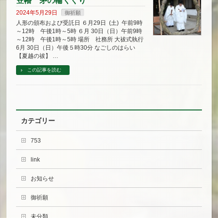
笠幡 茅の輪くぐり
2024年5月29日
御祈願
人形の頒布および受託日 ６月29日 (土) 午前9時
～12時 午後1時～5時 ６月 30日（日）午前9時
～12時 午後1時～5時 場所 社務所 大祓式執行
6月 30日（日）午後５時30分 なごしのはらい
【夏越の祓】 …
この記事を読む
カテゴリー
753
link
お知らせ
御祈願
未分類