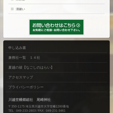
淸祓い
申し込み書
兼務社一覧 １４社
夏越の祓【なごしのはらい】
アクセスマップ
プライバシーポリシー
川越笠幡郷総社 尾崎神社
〒350-1175 埼玉県川越市大字笠幡1280番地
TEL : 049-233-2803 / FAX : 049-231-3461